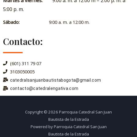
Martes a viernes:
9:00 a. m. a 12:00 m – 2:00 p. m. a
5:00 p. m.
Sábado:
9:00 a. m. a 12:00 m.
Contacto:
(601) 311 79 07
3103050005
catedralsanjuanbautistabogota@gmail.com
contacto@catedralengativa.com
Copyright © 2026 Parroquia Catedral San Juan
Bautista de la Estrada
Powered by Parroquia Catedral San Juan
Bautista de la Estrada